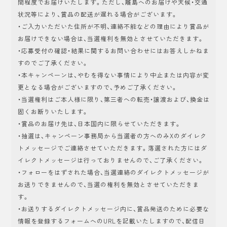
間程度でお届けいたします。ただし、離島へのお届けや天候・交通
状況等により、賞品の配送が遅れる場合がございます。
・ご入力いただいた住所が不明、連絡不能などの理由により賞品が
お届けできない場合は、当選権利を無効とさせていただきます。
・応募受付の確認・結果に関するお問い合わせにはお答えしかねま
すのでご了承ください。
・本キャンペーンは、やむを得ない事情により中止または内容が変
更となる場合がございますので、予めご了承ください。
・当選権利はご本人様に限り、第三者への転売・譲渡および、換金は
固くお断りいたします。
・賞品のお届け先は、日本国内に限らせていただきます。
・抽選は、キャンペーン事務局から当選者の方へのみXのダイレク
トメッセージでご連絡させていただきます。落選された方にはダ
イレクトメッセージは行っておりませんので、ご了承ください。
・フォローをはずされた場合、当選連絡のダイレクトメッセージが
お送りできませんので、当選の権利を無効とさせていただきま
す。
・お送りするダイレクトメッセージ内に、賞品発送のために必要な
情報を登録するフォームへのURLを記載いたしますので、配信日